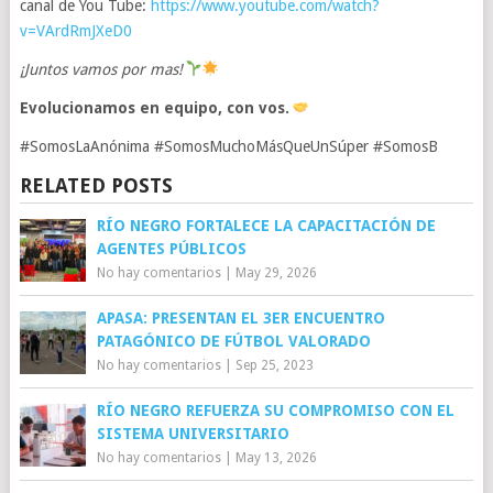
canal de You Tube:
https://www.youtube.com/watch?
v=VArdRmJXeD0
¡Juntos vamos por mas!
Evolucionamos en equipo, con vos.
#SomosLaAnónima #SomosMuchoMásQueUnSúper #SomosB
RELATED POSTS
RÍO NEGRO FORTALECE LA CAPACITACIÓN DE
AGENTES PÚBLICOS
No hay comentarios
|
May 29, 2026
APASA: PRESENTAN EL 3ER ENCUENTRO
PATAGÓNICO DE FÚTBOL VALORADO
No hay comentarios
|
Sep 25, 2023
RÍO NEGRO REFUERZA SU COMPROMISO CON EL
SISTEMA UNIVERSITARIO
No hay comentarios
|
May 13, 2026