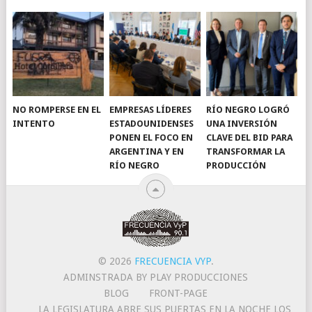
NO ROMPERSE EN EL
EMPRESAS LÍDERES
RÍO NEGRO LOGRÓ
INTENTO
ESTADOUNIDENSES
UNA INVERSIÓN
PONEN EL FOCO EN
CLAVE DEL BID PARA
ARGENTINA Y EN
TRANSFORMAR LA
RÍO NEGRO
PRODUCCIÓN
© 2026
FRECUENCIA VYP
.
ADMINSTRADA BY PLAY PRODUCCIONES
BLOG
FRONT-PAGE
LA LEGISLATURA ABRE SUS PUERTAS EN LA NOCHE LOS