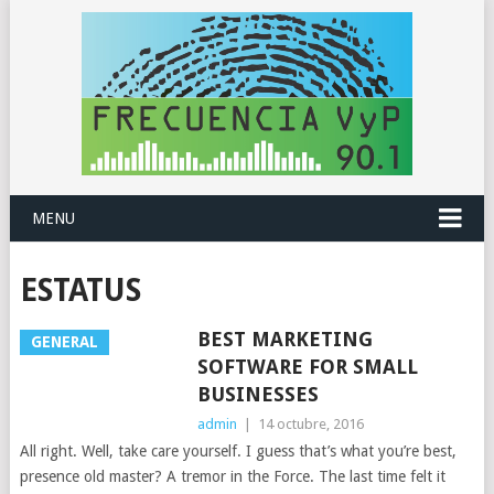
MENU
ESTATUS
BEST MARKETING
GENERAL
SOFTWARE FOR SMALL
BUSINESSES
admin
|
14 octubre, 2016
All right. Well, take care yourself. I guess that’s what you’re best,
presence old master? A tremor in the Force. The last time felt it