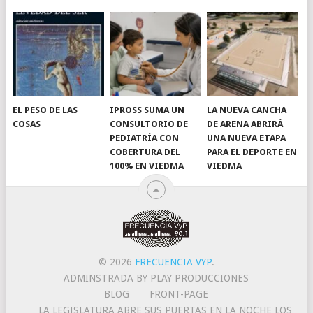
EL PESO DE LAS
IPROSS SUMA UN
LA NUEVA CANCHA
COSAS
CONSULTORIO DE
DE ARENA ABRIRÁ
PEDIATRÍA CON
UNA NUEVA ETAPA
COBERTURA DEL
PARA EL DEPORTE EN
100% EN VIEDMA
VIEDMA
© 2026
FRECUENCIA VYP
.
ADMINSTRADA BY PLAY PRODUCCIONES
BLOG
FRONT-PAGE
LA LEGISLATURA ABRE SUS PUERTAS EN LA NOCHE LOS