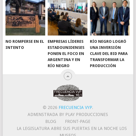
NO ROMPERSE EN EL
EMPRESAS LÍDERES
RÍO NEGRO LOGRÓ
INTENTO
ESTADOUNIDENSES
UNA INVERSIÓN
PONEN EL FOCO EN
CLAVE DEL BID PARA
ARGENTINA Y EN
TRANSFORMAR LA
RÍO NEGRO
PRODUCCIÓN
© 2026
FRECUENCIA VYP
.
ADMINSTRADA BY PLAY PRODUCCIONES
BLOG
FRONT-PAGE
LA LEGISLATURA ABRE SUS PUERTAS EN LA NOCHE LOS
MUSEOS