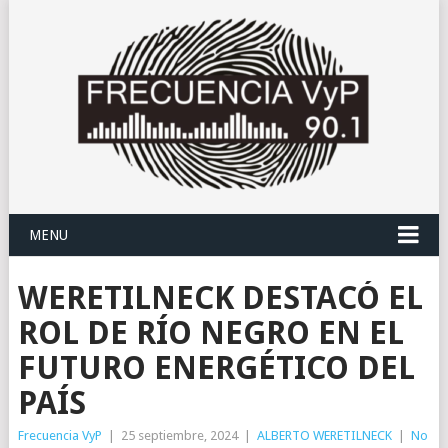
MENU
WERETILNECK DESTACÓ EL
ROL DE RÍO NEGRO EN EL
FUTURO ENERGÉTICO DEL
PAÍS
Frecuencia VyP
|
25 septiembre, 2024
|
ALBERTO WERETILNECK
|
No