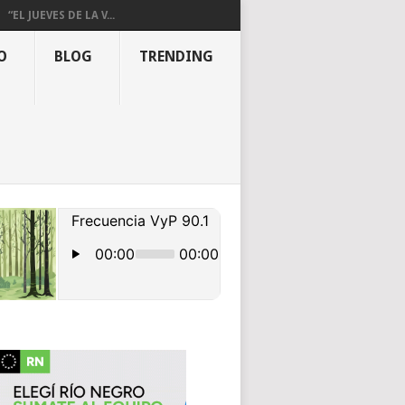
“EL JUEVES DE LA V...
O
BLOG
TRENDING