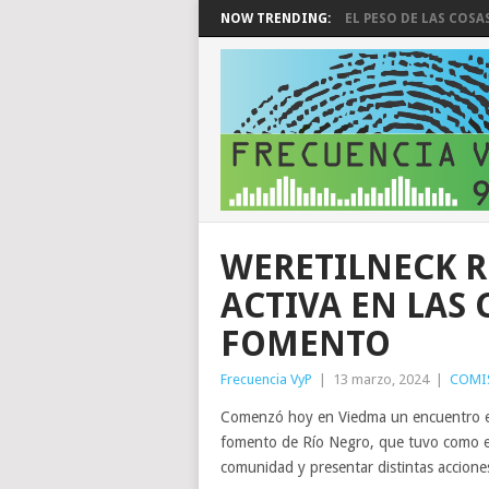
NOW TRENDING:
EL PESO DE LAS COSA
WERETILNECK R
ACTIVA EN LAS
FOMENTO
Frecuencia VyP
|
13 marzo, 2024
|
COMI
Comenzó hoy en Viedma un encuentro ent
fomento de Río Negro, que tuvo como eje
comunidad y presentar distintas accione