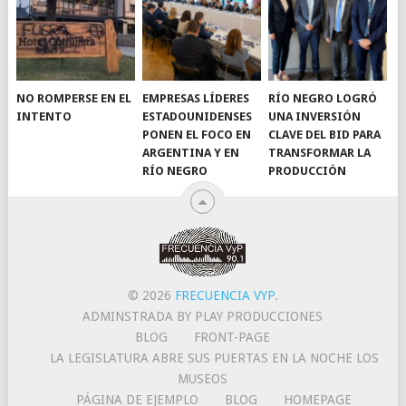
NO ROMPERSE EN EL
EMPRESAS LÍDERES
RÍO NEGRO LOGRÓ
INTENTO
ESTADOUNIDENSES
UNA INVERSIÓN
PONEN EL FOCO EN
CLAVE DEL BID PARA
ARGENTINA Y EN
TRANSFORMAR LA
RÍO NEGRO
PRODUCCIÓN
© 2026
FRECUENCIA VYP
.
ADMINSTRADA BY PLAY PRODUCCIONES
BLOG
FRONT-PAGE
LA LEGISLATURA ABRE SUS PUERTAS EN LA NOCHE LOS
MUSEOS
PÁGINA DE EJEMPLO
BLOG
HOMEPAGE