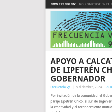
NOW TRENDING:
NO ROMPERSE EN EL I
APOYO A CALCA
DE LIPETRÉN CH
GOBERNADOR
Frecuencia VyP
|
9 diciembre, 2024
|
ALB
Por invitación de la comunidad, el Gober
paraje Lipetrén Chico, al sur de Ingeni
la emotividad y el reconocimiento mutuo