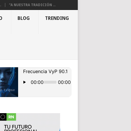
.
“A NUESTRA TRADICIÓN ...
O
BLOG
TRENDING