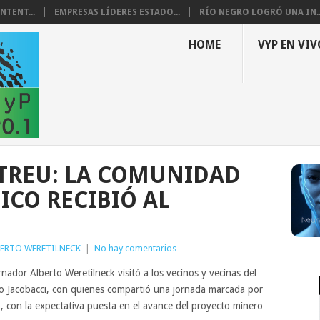
NTENT...
EMPRESAS LÍDERES ESTADO...
RÍO NEGRO LOGRÓ UNA IN..
HOME
VYP EN VIV
TREU: LA COMUNIDAD
ICO RECIBIÓ AL
ERTO WERETILNECK
|
No hay comentarios
nador Alberto Weretilneck visitó a los vecinos y vecinas del
ero Jacobacci, con quienes compartió una jornada marcada por
, con la expectativa puesta en el avance del proyecto minero