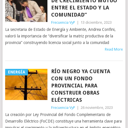
DE CRECIMIENTO MUTUO
ENTRE EL ESTADO Y LA
COMUNIDAD”
Frecuencia VyP
|
13 diciembre, 2023
La secretaria de Estado de Energía y Ambiente, Andrea Confini,
valoró la importancia de “diversificar la matriz productiva de la
provincia” construyendo licencia social junto a la comunidad
Read More
RÍO NEGRO YA CUENTA
ENERGÍA
CON UN FONDO
PROVINCIAL PARA
CONSTRUIR OBRAS
ELÉCTRICAS
Frecuencia VyP
|
26 noviembre, 2023
La creación por Ley Provincial del Fondo Complementario de
Desarrollo Eléctrico (FoCDE) constituye una herramienta clave para
impulsar el crecimiento y la infraestructura en el ámbito energético