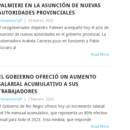
PALMIERI EN LA ASUNCIÓN DE NUEVAS
AUTORIDADES PROVINCIALES
recuencia VyP
|
20 marzo, 2023
l vicegobernador Alejandro Palmieri acompañó hoy el acto de
sunción de nuevas autoridades en el gobierno provincial. La
obernadora Arabela Carreras puso en funciones a Pablo
úccaro al
Read More
EL GOBIERNO OFRECIÓ UN AUMENTO
SALARIAL ACUMULATIVO A SUS
TRABAJADORES
recuencia VyP
|
7 febrero, 2023
l Gobierno de Río Negro ofreció hoy un incremento salarial
el 5% mensual acumulativo, que representa un 80% efectivo
nual para todo el 2023. Esta medida, que responde
Read More