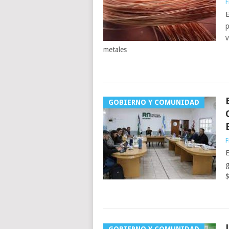
F
E
p
v
metales
GOBIERNO Y COMUNIDAD
F
E
g
$