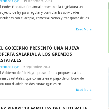
recuencia VyP
|
19 septiembre, 2023
l Poder Ejecutivo Provincial presentó a la Legislatura un
royecto de ley para regular y controlar las actividades
inculadas con el acopio, comercialización y transporte de los
Read More
EL GOBIERNO PRESENTÓ UNA NUEVA
OFERTA SALARIAL A LOS GREMIOS
ESTATALES
recuencia VyP
|
6 septiembre, 2023
l Gobierno de Río Negro presentó una propuesta a los
remios estatales, que consiste en el pago de un bono de
60.000 dividido en dos cuotas iguales en
Read More
LEY PIERRI: 13 FAMILIAS DEL ALTO VALLE