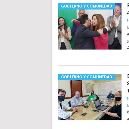
GOBIERNO Y COMUNIDAD
F
E
a
g
Z
GOBIERNO Y COMUNIDAD
F
E
d
a