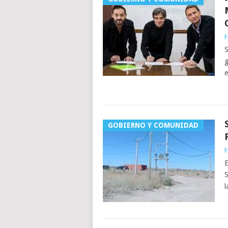
F
S
g
e
GOBIERNO Y COMUNIDAD
F
E
S
l