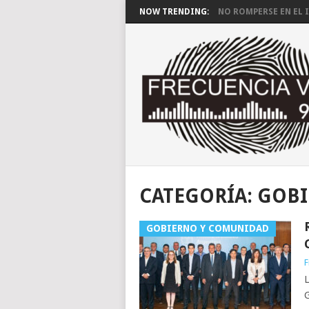
NOW TRENDING:
NO ROMPERSE EN EL I
CATEGORÍA:
GOBI
GOBIERNO Y COMUNIDAD
F
L
G