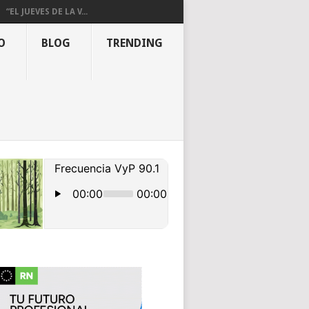
“EL JUEVES DE LA V...
O
BLOG
TRENDING