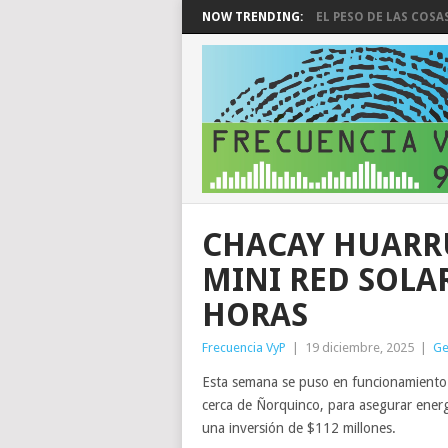
NOW TRENDING:
EL PESO DE LAS COSA
CHACAY HUARRU
MINI RED SOLA
HORAS
Frecuencia VyP
|
19 diciembre, 2025
|
Ge
Esta semana se puso en funcionamiento l
cerca de Ñorquinco, para asegurar energía
una inversión de $112 millones.