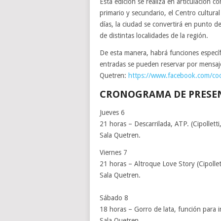
Esta edición se realiza en articulación con
primario y secundario, el Centro cultural
días, la ciudad se convertirá en punto d
de distintas localidades de la región.
De esta manera, habrá funciones específ
entradas se pueden reservar por mensaj
Quetren:
https://www.facebook.com/co
CRONOGRAMA DE PRESEN
Jueves 6
21 horas – Descarrilada, ATP. (Cipolletti
Sala Quetren.
Viernes 7
21 horas – Altroque Love Story (Cipollet
Sala Quetren.
Sábado 8
18 horas – Gorro de lata, función para in
Sala Quetren.