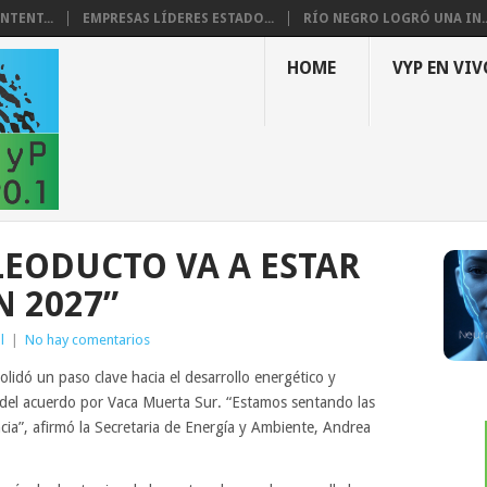
NTENT...
EMPRESAS LÍDERES ESTADO...
RÍO NEGRO LOGRÓ UNA IN..
HOME
VYP EN VIV
LEODUCTO VA A ESTAR
 2027”
l
|
No hay comentarios
olidó un paso clave hacia el desarrollo energético y
 del acuerdo por Vaca Muerta Sur. “Estamos sentando las
cia”, afirmó la Secretaria de Energía y Ambiente, Andrea