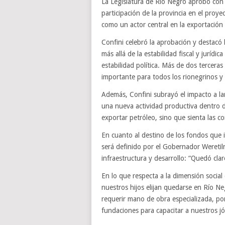
La Legislatura de Río Negro aprobó con m
participación de la provincia en el proy
como un actor central en la exportación
Confini celebró la aprobación y destacó 
más allá de la estabilidad fiscal y juríd
estabilidad política. Más de dos tercera
importante para todos los rionegrinos y 
Además, Confini subrayó el impacto a larg
una nueva actividad productiva dentro de
exportar petróleo, sino que sienta las c
En cuanto al destino de los fondos que in
será definido por el Gobernador Weretil
infraestructura y desarrollo: “Quedó clar
En lo que respecta a la dimensión socia
nuestros hijos elijan quedarse en Río N
requerir mano de obra especializada, p
fundaciones para capacitar a nuestros j