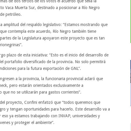
ás de dos tercios de los votos el acuerdo que sella la
ecto Vaca Muerta Sur, destinado a posicionar a Río Negro
 de petróleo.
la amplitud del respaldo legislativo: “Estamos mostrando que
ica que contempla este acuerdo, Río Negro también tiene
s partes de la Legislatura apoyaron este proyecto que es tan
rionegrinas”.
o plazo de esta iniciativa: “Esto es el inicio del desarrollo de
l portafolio diversificado de la provincia. No solo permitirá
ondiciones para la futura exportación de GNL”.
gresen a la provincia, la funcionaria provincial aclaró que
neck, pero estarán orientados exclusivamente a
o que no se utilizarán para gastos corrientes”.
l del proyecto, Confini enfatizó que “todos queremos que
egro y tengan oportunidades para hacerlo. Este desarrollo va a
or eso ya estamos trabajando con INVAP, universidades y
óvenes y proteger el ambiente”.