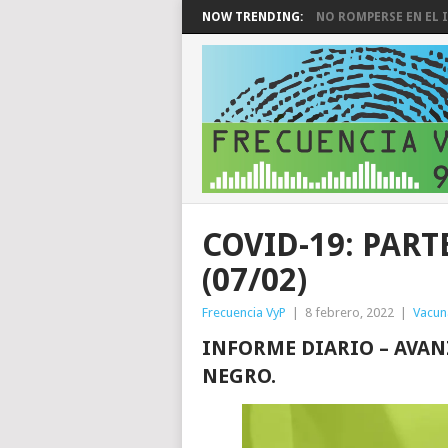
NOW TRENDING:
NO ROMPERSE EN EL I
COVID-19: PAR
(07/02)
Frecuencia VyP
|
8 febrero, 2022
|
Vacun
INFORME DIARIO – AVAN
NEGRO.