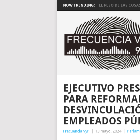
NOW TRENDING:
EL PESO DE LAS COSA
EJECUTIVO PRE
PARA REFORMAR
DESVINCULACI
EMPLEADOS PÚ
Frecuencia VyP
|
13 mayo, 2024
|
Parlam