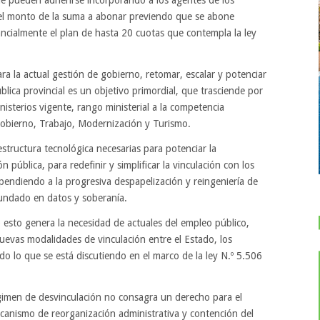
e pueden adherirse incorporando a los agentes de los
 el monto de la suma a abonar previendo que se abone
cialmente el plan de hasta 20 cuotas que contempla la ley
a la actual gestión de gobierno, retomar, escalar y potenciar
blica provincial es un objetivo primordial, que trasciende por
isterios vigente, rango ministerial a la competencia
 Gobierno, Trabajo, Modernización y Turismo.
estructura tecnológica necesarias para potenciar la
n pública, para redefinir y simplificar la vinculación con los
opendiendo a la progresiva despapelización y reingeniería de
undado en datos y soberanía.
 esto genera la necesidad de actuales del empleo público,
 nuevas modalidades de vinculación entre el Estado, los
o lo que se está discutiendo en el marco de la ley N.º 5.506
régimen de desvinculación no consagra un derecho para el
canismo de reorganización administrativa y contención del