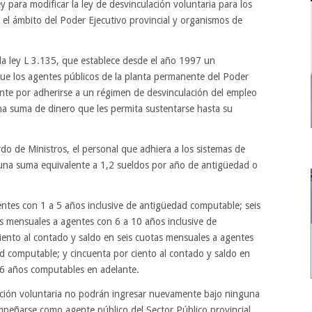
ey para modificar la ley de desvinculación voluntaria para los
el ámbito del Poder Ejecutivo provincial y organismos de
 la ley L 3.135, que establece desde el año 1997 un
ue los agentes públicos de la planta permanente del Poder
ente por adherirse a un régimen de desvinculación del empleo
na suma de dinero que les permita sustentarse hasta su
o de Ministros, el personal que adhiera a los sistemas de
, una suma equivalente a 1,2 sueldos por año de antigüedad o
ntes con 1 a 5 años inclusive de antigüedad computable; seis
as mensuales a agentes con 6 a 10 años inclusive de
ento al contado y saldo en seis cuotas mensuales a agentes
d computable; y cincuenta por ciento al contado y saldo en
6 años computables en adelante.
ación voluntaria no podrán ingresar nuevamente bajo ninguna
mpeñarse como agente público del Sector Público provincial,