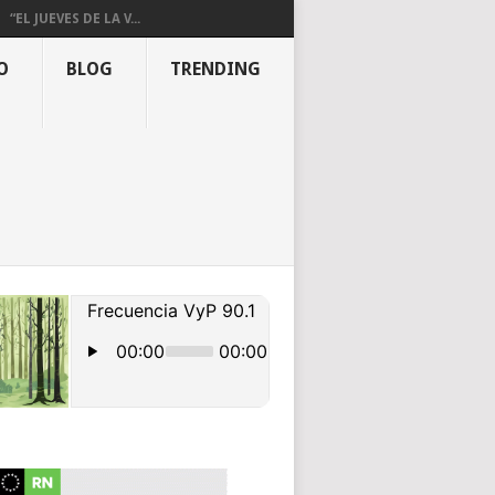
“EL JUEVES DE LA V...
O
BLOG
TRENDING