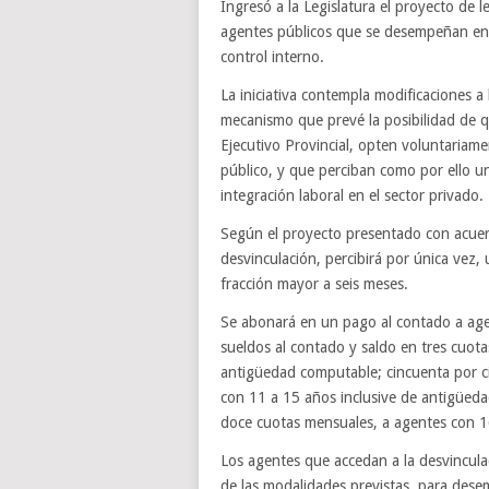
Ingresó a la Legislatura el proyecto de l
agentes públicos que se desempeñan en 
control interno.
La iniciativa contempla modificaciones a
mecanismo que prevé la posibilidad de q
Ejecutivo Provincial, opten voluntariam
público, y que perciban como por ello u
integración laboral en el sector privado.
Según el proyecto presentado con acuerd
desvinculación, percibirá por única vez
fracción mayor a seis meses.
Se abonará en un pago al contado a age
sueldos al contado y saldo en tres cuot
antigüedad computable; cincuenta por ci
con 11 a 15 años inclusive de antigüeda
doce cuotas mensuales, a agentes con 1
Los agentes que accedan a la desvincul
de las modalidades previstas, para dese