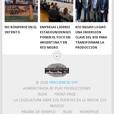
NO ROMPERSE EN EL
EMPRESAS LÍDERES
RÍO NEGRO LOGRÓ
INTENTO
ESTADOUNIDENSES
UNA INVERSIÓN
PONEN EL FOCO EN
CLAVE DEL BID PARA
ARGENTINA Y EN
TRANSFORMAR LA
RÍO NEGRO
PRODUCCIÓN
© 2026
FRECUENCIA VYP
.
ADMINSTRADA BY PLAY PRODUCCIONES
BLOG
FRONT-PAGE
LA LEGISLATURA ABRE SUS PUERTAS EN LA NOCHE LOS
MUSEOS
PÁGINA DE EJEMPLO
BLOG
HOMEPAGE