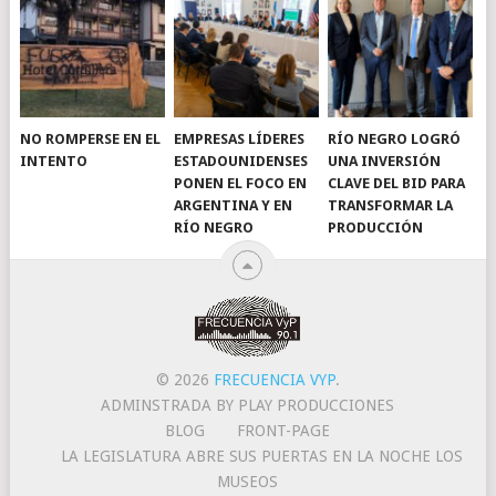
NO ROMPERSE EN EL
EMPRESAS LÍDERES
RÍO NEGRO LOGRÓ
INTENTO
ESTADOUNIDENSES
UNA INVERSIÓN
PONEN EL FOCO EN
CLAVE DEL BID PARA
ARGENTINA Y EN
TRANSFORMAR LA
RÍO NEGRO
PRODUCCIÓN
© 2026
FRECUENCIA VYP
.
ADMINSTRADA BY PLAY PRODUCCIONES
BLOG
FRONT-PAGE
LA LEGISLATURA ABRE SUS PUERTAS EN LA NOCHE LOS
MUSEOS