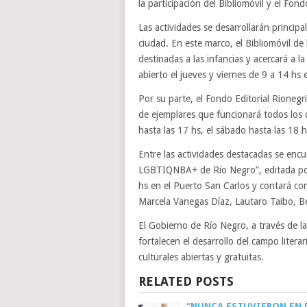
la participación del Bibliomóvil y el Fon
Las actividades se desarrollarán princip
ciudad. En este marco, el Bibliomóvil de
destinadas a las infancias y acercará a l
abierto el jueves y viernes de 9 a 14 hs 
Por su parte, el Fondo Editorial Rionegr
de ejemplares que funcionará todos los dí
hasta las 17 hs, el sábado hasta las 18 
Entre las actividades destacadas se encue
LGBTIQNBA+ de Río Negro”, editada por 
hs en el Puerto San Carlos y contará con 
Marcela Vanegas Díaz, Lautaro Taibo, B
El Gobierno de Río Negro, a través de 
fortalecen el desarrollo del campo litera
culturales abiertas y gratuitas.
RELATED POSTS
“NUNCA ESTUVIERON EN