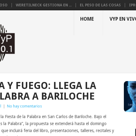
LOSO
WERETILNECK GESTIONA EN ...
EL PESO DE LAS COSAS
IPR
HOME
VYP EN VIV
 Y FUEGO: LLEGA LA
ALABRA A BARILOCHE
l
|
No hay comentarios
la Fiesta de la Palabra en San Carlos de Bariloche. Bajo el
 la Palabra”, la propuesta se extenderá hasta el domingo
e incluirá feria del libro, presentaciones, talleres, recitales y