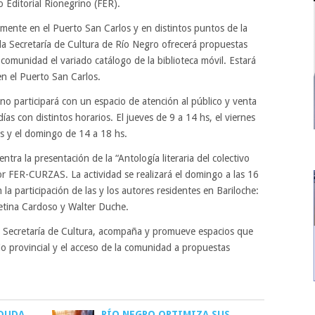
do Editorial Rionegrino (FER).
almente en el Puerto San Carlos y en distintos puntos de la
 la Secretaría de Cultura de Río Negro ofrecerá propuestas
a comunidad el variado catálogo de la biblioteca móvil. Estará
en el Puerto San Carlos.
ino participará con un espacio de atención al público y venta
as con distintos horarios. El jueves de 9 a 14 hs, el viernes
hs y el domingo de 14 a 18 hs.
ntra la presentación de la “Antología literaria del colectivo
FER-CURZAS. La actividad se realizará el domingo a las 16
la participación de las y los autores residentes en Bariloche:
etina Cardoso y Walter Duche.
la Secretaría de Cultura, acompaña y promueve espacios que
rio provincial y el acceso de la comunidad a propuestas
 DUDA
RÍO NEGRO OPTIMIZA SUS