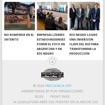
NO ROMPERSE EN EL
EMPRESAS LÍDERES
RÍO NEGRO LOGRÓ
INTENTO
ESTADOUNIDENSES
UNA INVERSIÓN
PONEN EL FOCO EN
CLAVE DEL BID PARA
ARGENTINA Y EN
TRANSFORMAR LA
RÍO NEGRO
PRODUCCIÓN
© 2026
FRECUENCIA VYP
.
ADMINSTRADA BY PLAY PRODUCCIONES
BLOG
FRONT-PAGE
LA LEGISLATURA ABRE SUS PUERTAS EN LA NOCHE LOS