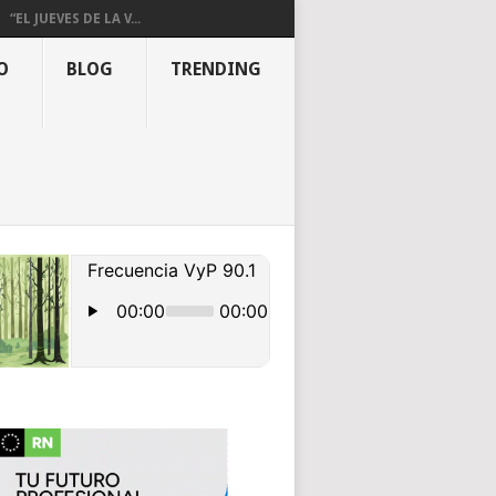
“EL JUEVES DE LA V...
O
BLOG
TRENDING