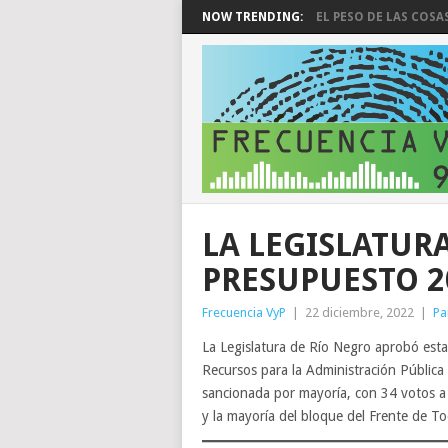
NOW TRENDING:
EL PESO DE LAS COSA
LA LEGISLATUR
PRESUPUESTO 2
Frecuencia VyP
|
22 diciembre, 2022
|
Pa
La Legislatura de Río Negro aprobó esta
Recursos para la Administración Pública P
sancionada por mayoría, con 34 votos a 
y la mayoría del bloque del Frente de T