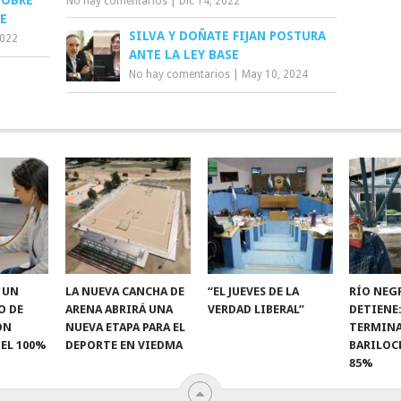
SOBRE
No hay comentarios
|
Dic 14, 2022
E
SILVA Y DOÑATE FIJAN POSTURA
2022
ANTE LA LEY BASE
No hay comentarios
|
May 10, 2024
 UN
LA NUEVA CANCHA DE
“EL JUEVES DE LA
RÍO NEG
O DE
ARENA ABRIRÁ UNA
VERDAD LIBERAL”
DETIENE:
ON
NUEVA ETAPA PARA EL
TERMINA
EL 100%
DEPORTE EN VIEDMA
BARILOCH
85%