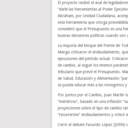
El proyecto recibió el aval de legislador
“darle las herramientas al Poder Ejecuti
Abraham, por Unidad Ciudadana, acompa
esta herramienta que otorga previsibil
consideró que el Presupuesto es una herr
buenas decisiones políticas cuando son
La mayoría del bloque del Frente de To
Mango criticaron el endeudamiento, que 
ejecuciones del período actual. Critica
de cambio, al seguir los mismos parámetr
tributario que prevé el Presupuesto. Man
de Salud, Educación y Alimentación “pa
se pueda educar más a las rionegrinos y 
Por Juntos por el Cambio, Juan Martín 
“mentiroso”, basado en una inflación “s
proyecciones sobre el tipo de cambio ta
“recurrentes” endeudamientos y criticó el 
Cerró el debate Facundo López (JSRN) co