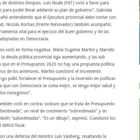
es de distintos bloques. Luis Noale (FdT) votó a favor para
vo para poder llevar adelante su plan de gobierno”. Gabriela
ñó entendiendo que el Ejecutivo provincial debe contar con
idad. Nicolás Rochas (Frente Renovador) también acompañó;
amienta vital para el ejercicio del buen gobierno y de las
 adoptadas en Democracia.
dos votó en forma negativa. María Eugenia Martini y Marcelo
la deuda pública provincial siga aumentando, y las sub
ron que en el Presupuesto 2023 no hay una propuesta política
os de los anteriores. Martini cuestionó el incremento
go pidió fortalecer el Presupuesto y la inversión en políticas
ra que con Democracia se coma mejor, se tenga mejor salud y
los rionegrinos”.
también votó en contra; sostuvo que se trata de Presupuesto
ubestimada”, un nivel de crecimiento “sobrestimado” y en
mbién “subestimadas”. “Es un dibujo”, expresó. Cuestionó los
déficit fiscal.
n una defensa del ministro Luis Vaisberg, resaltando la