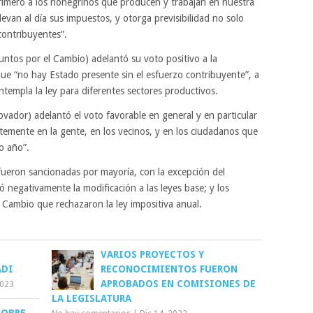
primero a los rionegrinos que producen y trabajan en nuestra
levan al día sus impuestos, y otorga previsibilidad no solo
contribuyentes”.
Juntos por el Cambio) adelantó su voto positivo a la
que “no hay Estado presente sin el esfuerzo contribuyente”, a
ntempla la ley para diferentes sectores productivos.
ovador) adelantó el voto favorable en general y en particular
rtemente en la gente, en los vecinos, y en los ciudadanos que
o año”.
 fueron sancionadas por mayoría, con la excepción del
 negativamente la modificación a las leyes base; y los
 Cambio que rechazaron la ley impositiva anual.
VARIOS PROYECTOS Y
ADI
RECONOCIMIENTOS FUERON
APROBADOS EN COMISIONES DE
2023
LA LEGISLATURA