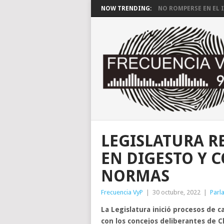
NOW TRENDING:
NO ROMPERSE EN EL I
LEGISLATURA R
EN DIGESTO Y 
NORMAS
Frecuencia VyP
|
30 octubre, 2022
|
Parl
La Legislatura inició procesos de 
con los concejos deliberantes de C