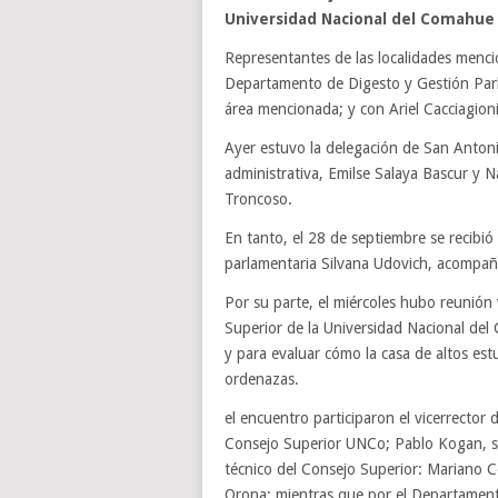
Universidad Nacional del Comahue
Representantes de las localidades mencion
Departamento de Digesto y Gestión Parl
área mencionada; y con Ariel Cacciagioni
Ayer estuvo la delegación de San Antonio 
administrativa, Emilse Salaya Bascur y 
Troncoso.
En tanto, el 28 de septiembre se recibió 
parlamentaria Silvana Udovich, acompa
Por su parte, el miércoles hubo reunión 
Superior de la Universidad Nacional del 
y para evaluar cómo la casa de altos es
ordenazas.
el encuentro participaron el vicerrector 
Consejo Superior UNCo; Pablo Kogan, su
técnico del Consejo Superior: Mariano Co
Orona; mientras que por el Departamento