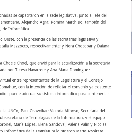
adas se capacitaron en la sede legislativa, junto al jefe del
amentiaria, Alejandro Agra; Romina Marchisio, también del
, de Informática.
Oeste, con la presencia de las secretarias legislativa y
Natalia Mazzocco, respectivamente; y Nora Chocobar y Daiana
a Choele Choel, que envió para la actualización a la secretaria
ñada por Teresa Navarrete y Ana María Domínguez.
virtual entre representantes de la Legislatura y el Consejo
Comahue, con la intención de reflotar el convenio ya existente
tudios puede adecuar su sistema informatico para contener las
de la UNCo, Paul Osovnikar; Victoria Alfonso, Secretaria del
bsecretario de Tecnologías de la Información; y el equipo
ronel, María López, Elena Sandoval, Valeria Valín y Nicolás
 Informática de la Legislatura lo hicieron Mario Azcárate,