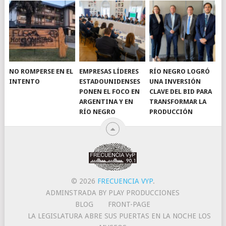
NO ROMPERSE EN EL
EMPRESAS LÍDERES
RÍO NEGRO LOGRÓ
INTENTO
ESTADOUNIDENSES
UNA INVERSIÓN
PONEN EL FOCO EN
CLAVE DEL BID PARA
ARGENTINA Y EN
TRANSFORMAR LA
RÍO NEGRO
PRODUCCIÓN
© 2026
FRECUENCIA VYP
.
ADMINSTRADA BY PLAY PRODUCCIONES
BLOG
FRONT-PAGE
LA LEGISLATURA ABRE SUS PUERTAS EN LA NOCHE LOS