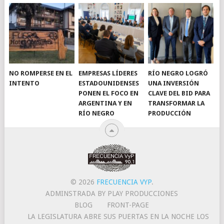
NO ROMPERSE EN EL
EMPRESAS LÍDERES
RÍO NEGRO LOGRÓ
INTENTO
ESTADOUNIDENSES
UNA INVERSIÓN
PONEN EL FOCO EN
CLAVE DEL BID PARA
ARGENTINA Y EN
TRANSFORMAR LA
RÍO NEGRO
PRODUCCIÓN
© 2026
FRECUENCIA VYP
.
ADMINSTRADA BY PLAY PRODUCCIONES
BLOG
FRONT-PAGE
LA LEGISLATURA ABRE SUS PUERTAS EN LA NOCHE LOS