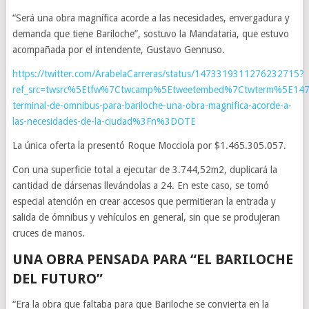
“Será una obra magnífica acorde a las necesidades, envergadura y
demanda que tiene Bariloche”, sostuvo la Mandataria, que estuvo
acompañada por el intendente, Gustavo Gennuso.
https://twitter.com/ArabelaCarreras/status/1473319311276232715?
ref_src=twsrc%5Etfw%7Ctwcamp%5Etweetembed%7Ctwterm%5E147
terminal-de-omnibus-para-bariloche-una-obra-magnifica-acorde-a-
las-necesidades-de-la-ciudad%3Fn%3DOTE
La única oferta la presentó Roque Mocciola por $1.465.305.057.
Con una superficie total a ejecutar de 3.744,52m2, duplicará la
cantidad de dársenas llevándolas a 24. En este caso, se tomó
especial atención en crear accesos que permitieran la entrada y
salida de ómnibus y vehículos en general, sin que se produjeran
cruces de manos.
UNA OBRA PENSADA PARA “EL BARILOCHE
DEL FUTURO”
“Era la obra que faltaba para que Bariloche se convierta en la