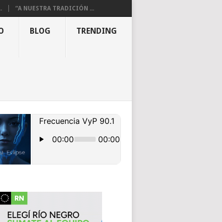
.
“A NUESTRA TRADICIÓN ...
O
BLOG
TRENDING