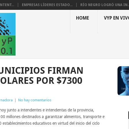
NTENT...
EMPRESAS LÍDERES ESTADO...
RÍO NEGRO LOGRÓ UNA IN..
HOME
VYP EN VIV
UNICIPIOS FIRMAN
OLARES POR $7300
rnadora
|
No hay comentarios
oy junto a intendentes e intendentas de la provincia,
300 millones destinados a garantizar alimentos, transporte e
establecimientos educativos en virtud del inicio del ciclo