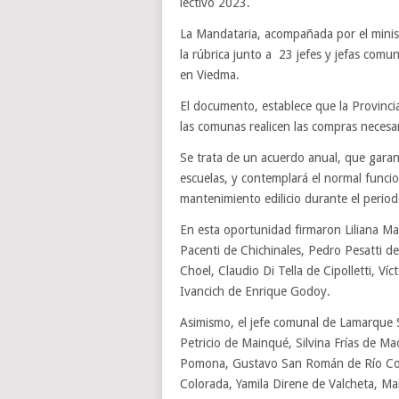
lectivo 2023.
La Mandataria, acompañada por el mini
la rúbrica junto a 23 jefes y jefas com
en Viedma.
El documento, establece que la Provinci
las comunas realicen las compras necesar
Se trata de un acuerdo anual, que garan
escuelas, y contemplará el normal funci
mantenimiento edilicio durante el period
En esta oportunidad firmaron Liliana Ma
Pacenti de Chichinales, Pedro Pesatti 
Choel, Claudio Di Tella de Cipolletti, Ví
Ivancich de Enrique Godoy.
Asimismo, el jefe comunal de Lamarque 
Petricio de Mainqué, Silvina Frías de 
Pomona, Gustavo San Román de Río Colo
Colorada, Yamila Direne de Valcheta, Mar