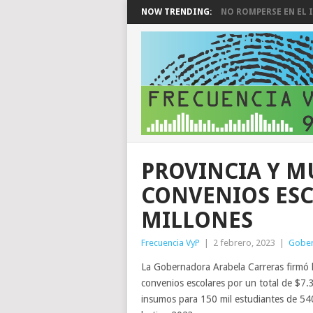
NOW TRENDING:
NO ROMPERSE EN EL I
PROVINCIA Y M
CONVENIOS ESC
MILLONES
Frecuencia VyP
|
2 febrero, 2023
|
Gobe
La Gobernadora Arabela Carreras firmó h
convenios escolares por un total de $7.
insumos para 150 mil estudiantes de 540 