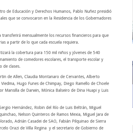
stro de Educación y Derechos Humanos, Pablo Nuñez presidió
unales que se convocaron en la Residencia de los Gobernadores
a transferirá mensualmente los recursos financieros para que
ias a partir de lo que cada escuela requiera.
tizará la cobertura para 150 mil niños y jóvenes de 540
onamiento de comedores escolares, el transporte escolar y
o de clases.
rtin de Allen, Claudia Montanaro de Cervantes, Alberto
de Viedma, Hugo Funes de Chimpay, Diego Ramello de Choele
ctor Mansilla de Darwin, Mónica Balseiro de Dina Huapi y Luis
Sergio Hernández, Robin del Río de Luis Beltrán, Miguel
Maquinchao, Nelson Quinteros de Ramos Mexia, Miguel Jara de
rado, Adrián Casadei de SAO, Fabián Pilquinao de Sierra
celo Orazi de Villa Regina y el secretario de Gobierno de