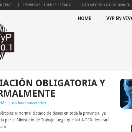
NTENT...
EMPRESAS LÍDERES ESTADO...
RÍO NEGRO LOGRÓ UNA IN..
HOME
VYP EN VIV
LIACIÓN OBLIGATORIA Y
ORMALMENTE
ción
|
No hay comentarios
ércoles el normal dictado de clases en toda la provincia, ya
tada por el Ministerio de Trabajo luego que la UNTER declarará
paro.