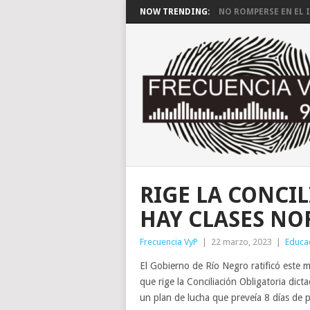
NOW TRENDING:
NO ROMPERSE EN EL I
RIGE LA CONCI
HAY CLASES N
Frecuencia VyP
|
22 marzo, 2023
|
Educa
El Gobierno de Río Negro ratificó este mi
que rige la Conciliación Obligatoria dic
un plan de lucha que preveía 8 días de 