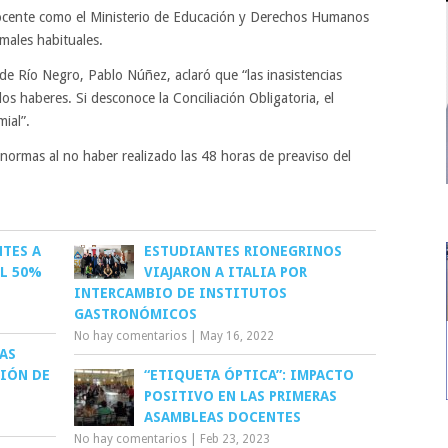
 docente como el Ministerio de Educación y Derechos Humanos
rmales habituales.
 de Río Negro, Pablo Núñez, aclaró que “las inasistencias
los haberes. Si desconoce la Conciliación Obligatoria, el
ial”.
 normas al no haber realizado las 48 horas de preaviso del
NTES A
ESTUDIANTES RIONEGRINOS
EL 50%
VIAJARON A ITALIA POR
INTERCAMBIO DE INSTITUTOS
GASTRONÓMICOS
No hay comentarios
|
May 16, 2022
AS
CIÓN DE
“ETIQUETA ÓPTICA”: IMPACTO
POSITIVO EN LAS PRIMERAS
ASAMBLEAS DOCENTES
No hay comentarios
|
Feb 23, 2023