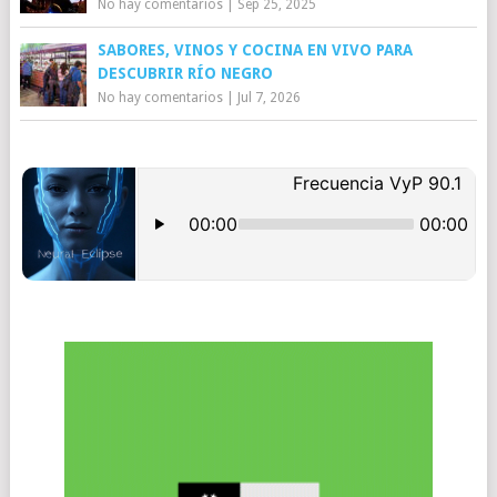
No hay comentarios
|
Sep 25, 2025
SABORES, VINOS Y COCINA EN VIVO PARA
DESCUBRIR RÍO NEGRO
No hay comentarios
|
Jul 7, 2026