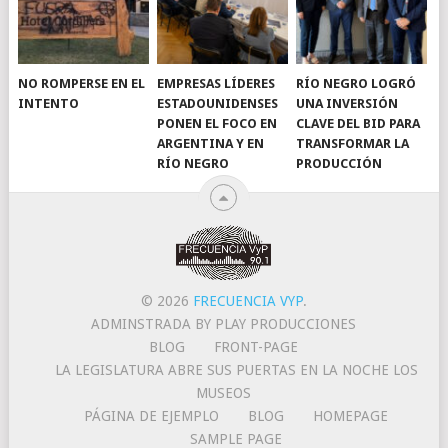
NO ROMPERSE EN EL
EMPRESAS LÍDERES
RÍO NEGRO LOGRÓ
INTENTO
ESTADOUNIDENSES
UNA INVERSIÓN
PONEN EL FOCO EN
CLAVE DEL BID PARA
ARGENTINA Y EN
TRANSFORMAR LA
RÍO NEGRO
PRODUCCIÓN
© 2026
FRECUENCIA VYP
.
ADMINSTRADA BY PLAY PRODUCCIONES
BLOG
FRONT-PAGE
LA LEGISLATURA ABRE SUS PUERTAS EN LA NOCHE LOS
MUSEOS
PÁGINA DE EJEMPLO
BLOG
HOMEPAGE
SAMPLE PAGE