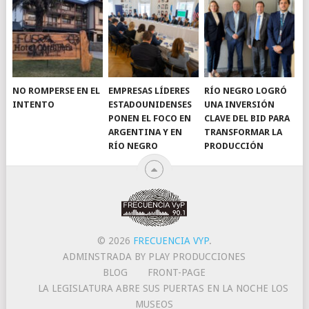
NO ROMPERSE EN EL
EMPRESAS LÍDERES
RÍO NEGRO LOGRÓ
INTENTO
ESTADOUNIDENSES
UNA INVERSIÓN
PONEN EL FOCO EN
CLAVE DEL BID PARA
ARGENTINA Y EN
TRANSFORMAR LA
RÍO NEGRO
PRODUCCIÓN
© 2026
FRECUENCIA VYP
.
ADMINSTRADA BY PLAY PRODUCCIONES
BLOG
FRONT-PAGE
LA LEGISLATURA ABRE SUS PUERTAS EN LA NOCHE LOS
MUSEOS