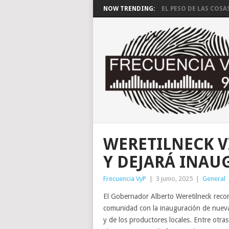
NOW TRENDING:
EL PESO DE LAS COSA
WERETILNECK V
Y DEJARÁ INAU
Frecuencia VyP
|
3 junio, 2025
|
General
El Gobernador Alberto Weretilneck reco
comunidad con la inauguración de nuevas
y de los productores locales. Entre otras