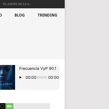
“EL JUEVES DE LA V...
O
BLOG
TRENDING