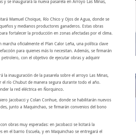
s y se inaugurará la nueva pasarela en Arroyo Las Minas,
visitará Mamuel Choique, Río Chico y Ojos de Agua, donde se
pequeños y medianos productores ganaderos. Estas obras
para fortalecer la producción en zonas afectadas por el clima.
marcha oficialmente el Plan Calor Leña, una política clave
lefacción para quienes más lo necesitan. Además, se firmarán
petrolero, con el objetivo de ejecutar obras y adquirir
la inauguración de la pasarela sobre el arroyo Las Minas,
ar el río Chubut de manera segura durante todo el año.
nder la red eléctrica en Ñorquinco.
niero Jacobacci y Colan Conhue, donde se habilitarán nuevos
ades, junto a Maquinchao, se firmarán convenios del bono
on obras muy esperadas: en Jacobacci se licitará la
 en el barrio Escuela, y en Maquinchao se entregará el