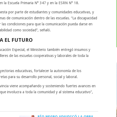
en la Escuela Primaria N° 347 y en la ESRN N° 18.
puesta por parte de estudiantes y comunidades educativas, y
ormas de comunicación dentro de las escuelas. “La discapacidad
 las condiciones para que la comunicación pueda darse en
abilidad como sociedad”, señaló.
A EL FUTURO
ucación Especial, el Ministerio también entregó insumos y
leres de las escuelas cooperativas y laborales de toda la
ectorias educativas, fortalecer la autonomía de los
tas para su desarrollo personal, social y laboral.
rovincia viene acompañando y sosteniendo fuertes avances en
ue involucra a toda la comunidad y al sistema educativo”,
RÍO NEGRO ADJUDICÓ LA OBRA