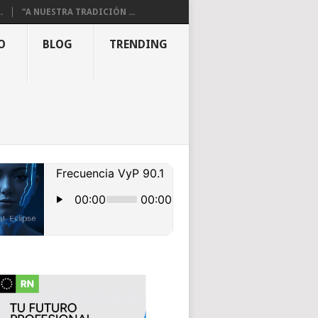
.
“A NUESTRA TRADICIÓN ...
O
BLOG
TRENDING