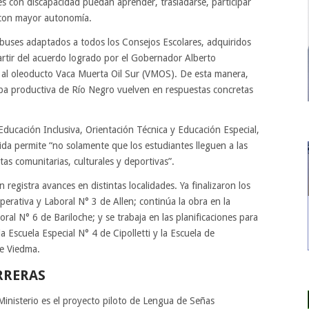
es con discapacidad puedan aprender, trasladarse, participar
o con mayor autonomía.
ibuses adaptados a todos los Consejos Escolares, adquiridos
tir del acuerdo logrado por el Gobernador Alberto
s al oleoducto Vaca Muerta Oil Sur (VMOS). De esta manera,
apa productiva de Río Negro vuelven en respuestas concretas
 Educación Inclusiva, Orientación Técnica y Educación Especial,
ida permite “no solamente que los estudiantes lleguen a las
tas comunitarias, culturales y deportivas”.
 registra avances en distintas localidades. Ya finalizaron los
erativa y Laboral N° 3 de Allen; continúa la obra en la
al N° 6 de Bariloche; y se trabaja en las planificaciones para
la Escuela Especial N° 4 de Cipolletti y la Escuela de
e Viedma.
RRERAS
 Ministerio es el proyecto piloto de Lengua de Señas