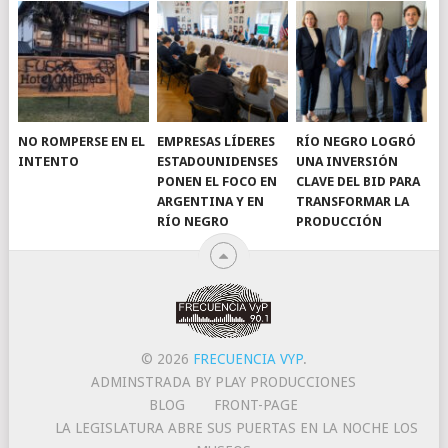
NO ROMPERSE EN EL
EMPRESAS LÍDERES
RÍO NEGRO LOGRÓ
INTENTO
ESTADOUNIDENSES
UNA INVERSIÓN
PONEN EL FOCO EN
CLAVE DEL BID PARA
ARGENTINA Y EN
TRANSFORMAR LA
RÍO NEGRO
PRODUCCIÓN
© 2026
FRECUENCIA VYP
.
ADMINSTRADA BY PLAY PRODUCCIONES
BLOG
FRONT-PAGE
LA LEGISLATURA ABRE SUS PUERTAS EN LA NOCHE LOS