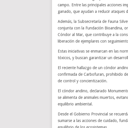
campo. Entre las principales acciones im
ganado, que ayudan a reducir ataques de
Además, la Subsecretaría de Fauna Silve
conjunta con la Fundación Bioandina, or
Cóndor al Mar, que contribuye a la con
liberación de ejemplares con seguimiento 
Estas iniciativas se enmarcan en las nor
tóxicos, y buscan garantizar un desarro
El reciente hallazgo de un cóndor andi
confirmada de Carbofuran, prohibido de
de control y concientización.
El cóndor andino, declarado Monumento 
se alimenta de animales muertos, evita
equilibrio ambiental.
Desde el Gobierno Provincial se recuerda
sumarse a las acciones de cuidado, funda
equilibrio de los ecosistemas.