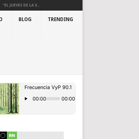
“EL JUEVES DE LA V...
O
BLOG
TRENDING