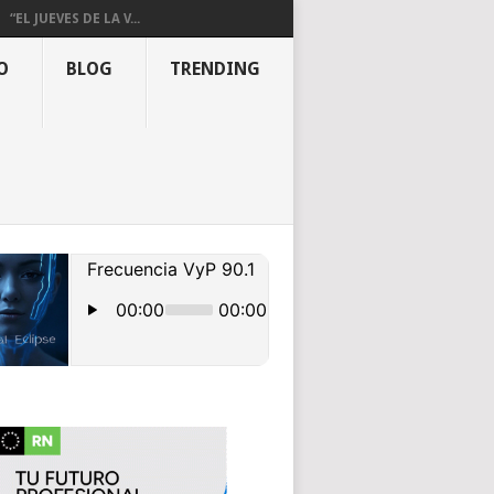
“EL JUEVES DE LA V...
O
BLOG
TRENDING