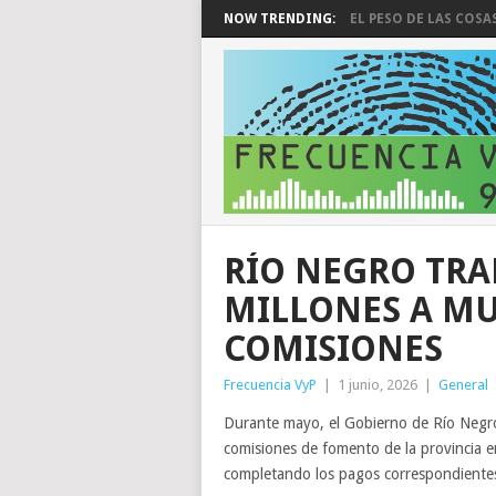
NOW TRENDING:
EL PESO DE LAS COSA
RÍO NEGRO TRA
MILLONES A MU
COMISIONES
Frecuencia VyP
|
1 junio, 2026
|
General
Durante mayo, el Gobierno de Río Negro 
comisiones de fomento de la provincia 
completando los pagos correspondientes 