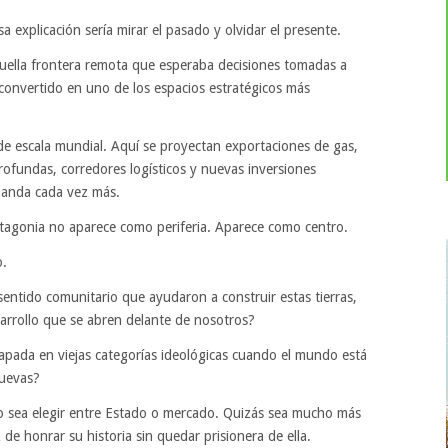
explicación sería mirar el pasado y olvidar el presente.
uella frontera remota que esperaba decisiones tomadas a
 convertido en uno de los espacios estratégicos más
de escala mundial. Aquí se proyectan exportaciones de gas,
rofundas, corredores logísticos y nuevas inversiones
manda cada vez más.
tagonia no aparece como periferia. Aparece como centro.
o.
sentido comunitario que ayudaron a construir estas tierras,
sarrollo que se abren delante de nosotros?
apada en viejas categorías ideológicas cuando el mundo está
uevas?
no sea elegir entre Estado o mercado. Quizás sea mucho más
de honrar su historia sin quedar prisionera de ella.