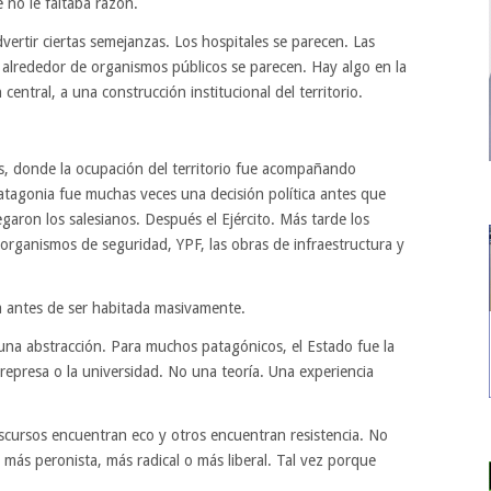
 no le faltaba razón.
vertir ciertas semejanzas. Los hospitales se parecen. Las
s alrededor de organismos públicos se parecen. Hay algo en la
central, a una construcción institucional del territorio.
as, donde la ocupación del territorio fue acompañando
atagonia fue muchas veces una decisión política antes que
aron los salesianos. Después el Ejército. Más tarde los
os organismos de seguridad, YPF, las obras de infraestructura y
a antes de ser habitada masivamente.
una abstracción. Para muchos patagónicos, el Estado fue la
la represa o la universidad. No una teoría. Una experiencia
scursos encuentran eco y otros encuentran resistencia. No
más peronista, más radical o más liberal. Tal vez porque