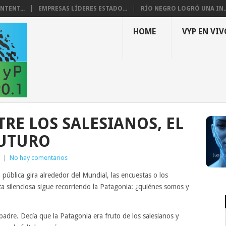
NTENT...
EMPRESAS LÍDERES ESTADO...
RÍO NEGRO LOGRÓ UNA IN..
HOME
VYP EN VIV
RE LOS SALESIANOS, EL
FUTURO
|
No hay comentarios
pública gira alrededor del Mundial, las encuestas o los
ta silenciosa sigue recorriendo la Patagonia: ¿quiénes somos y
adre. Decía que la Patagonia era fruto de los salesianos y