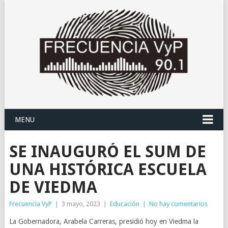
MENU
SE INAUGURÓ EL SUM DE
UNA HISTÓRICA ESCUELA
DE VIEDMA
Frecuencia VyP
|
3 mayo, 2023
|
Educación
|
No hay comentarios
La Gobernadora, Arabela Carreras, presidió hoy en Viedma la