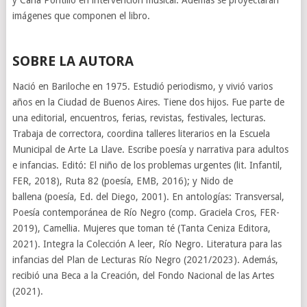
y Carla Pontillo en intervención musical. Además se proyectarán
imágenes que componen el libro.
SOBRE LA AUTORA
Nació en Bariloche en 1975. Estudió periodismo, y vivió varios
años en la Ciudad de Buenos Aires. Tiene dos hijos. Fue parte de
una editorial, encuentros, ferias, revistas, festivales, lecturas.
Trabaja de correctora, coordina talleres literarios en la Escuela
Municipal de Arte La Llave. Escribe poesía y narrativa para adultos
e infancias. Editó: El niño de los problemas urgentes (lit. Infantil,
FER, 2018), Ruta 82 (poesía, EMB, 2016); y Nido de
ballena (poesía, Ed. del Diego, 2001). En antologías: Transversal,
Poesía contemporánea de Río Negro (comp. Graciela Cros, FER-
2019), Camellia. Mujeres que toman té (Tanta Ceniza Editora,
2021). Integra la Colección A leer, Río Negro. Literatura para las
infancias del Plan de Lecturas Río Negro (2021/2023). Además,
recibió una Beca a la Creación, del Fondo Nacional de las Artes
(2021).