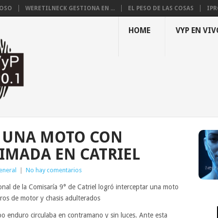
LOSO
WERETILNECK GESTIONA EN ...
EL PESO DE LAS COSAS
IPR
HOME
VYP EN VIV
 UNA MOTO CON
IMADA EN CATRIEL
eneral
|
No hay comentarios
onal de la Comisaría 9° de Catriel logró interceptar una moto
os de motor y chasis adulterados
po enduro circulaba en contramano y sin luces. Ante esta