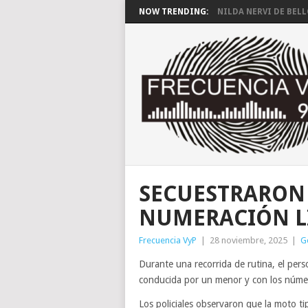
NOW TRENDING:
NILDA NERVI DE BEL
SECUESTRARON
NUMERACIÓN L
Frecuencia VyP
|
28 noviembre, 2025
|
G
Durante una recorrida de rutina, el pers
conducida por un menor y con los númer
Los policiales observaron que la moto ti