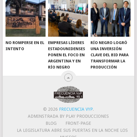
NO ROMPERSE EN EL
EMPRESAS LÍDERES
RÍO NEGRO LOGRÓ
INTENTO
ESTADOUNIDENSES
UNA INVERSIÓN
PONEN EL FOCO EN
CLAVE DEL BID PARA
ARGENTINA Y EN
TRANSFORMAR LA
RÍO NEGRO
PRODUCCIÓN
© 2026
FRECUENCIA VYP
.
ADMINSTRADA BY PLAY PRODUCCIONES
BLOG
FRONT-PAGE
LA LEGISLATURA ABRE SUS PUERTAS EN LA NOCHE LOS