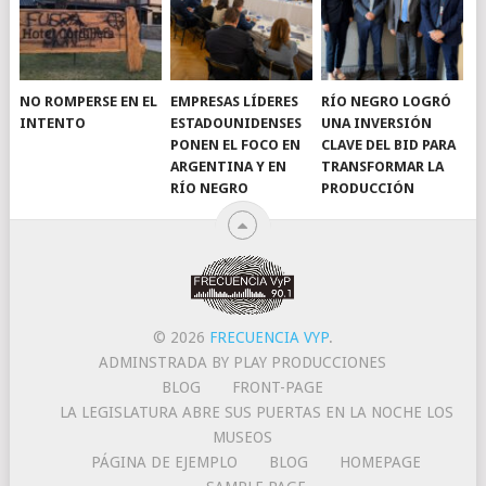
NO ROMPERSE EN EL
EMPRESAS LÍDERES
RÍO NEGRO LOGRÓ
INTENTO
ESTADOUNIDENSES
UNA INVERSIÓN
PONEN EL FOCO EN
CLAVE DEL BID PARA
ARGENTINA Y EN
TRANSFORMAR LA
RÍO NEGRO
PRODUCCIÓN
© 2026
FRECUENCIA VYP
.
ADMINSTRADA BY PLAY PRODUCCIONES
BLOG
FRONT-PAGE
LA LEGISLATURA ABRE SUS PUERTAS EN LA NOCHE LOS
MUSEOS
PÁGINA DE EJEMPLO
BLOG
HOMEPAGE