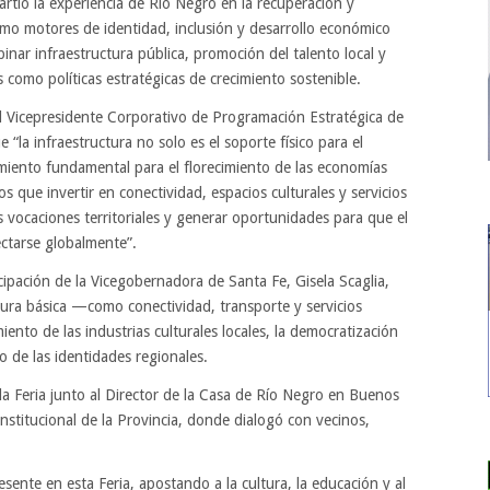
rtió la experiencia de Río Negro en la recuperación y
como motores de identidad, inclusión y desarrollo económico
inar infraestructura pública, promoción del talento local y
s como políticas estratégicas de crecimiento sostenible.
l Vicepresidente Corporativo de Programación Estratégica de
 “la infraestructura no solo es el soporte físico para el
imiento fundamental para el florecimiento de las economías
 que invertir en conectividad, espacios culturales y servicios
as vocaciones territoriales y generar oportunidades para que el
ectarse globalmente”.
cipación de la Vicegobernadora de Santa Fe, Gisela Scaglia,
tura básica —como conectividad, transporte y servicios
iento de las industrias culturales locales, la democratización
to de las identidades regionales.
la Feria junto al Director de la Casa de Río Negro en Buenos
 institucional de la Provincia, donde dialogó con vecinos,
sente en esta Feria, apostando a la cultura, la educación y al