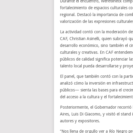
Durante el encuentro, Weretilneck compa
fortalecimiento de espacios culturales 
regional. Destacó la importancia de comb
valorización de las expresiones culturale
La actividad contó con la moderación de
CAF, Christian Asinelli, quien subrayó que
desarrollo económico, sino también el c
culturales y creativas. En CAF entendemos
públicos de calidad significa potenciar l
talento local pueda desarrollarse y proy
El panel, que también contó con la parti
analizó cómo la inversión en infraestruc
públicos— sienta las bases para el crecim
del acceso a la cultura y el fortalecimien
Posteriormente, el Gobernador recorrió 
Aires, Luis Di Giacomo, y visitó el stand
autores y expositores.
“Nos llena de orgullo ver a Río Negro pre