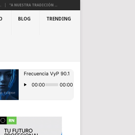
.
“A NUESTRA TRADICIÓN ...
O
BLOG
TRENDING