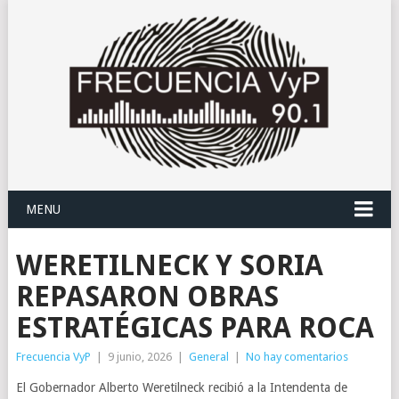
MENU
WERETILNECK Y SORIA
REPASARON OBRAS
ESTRATÉGICAS PARA ROCA
Frecuencia VyP
|
9 junio, 2026
|
General
|
No hay comentarios
El Gobernador Alberto Weretilneck recibió a la Intendenta de