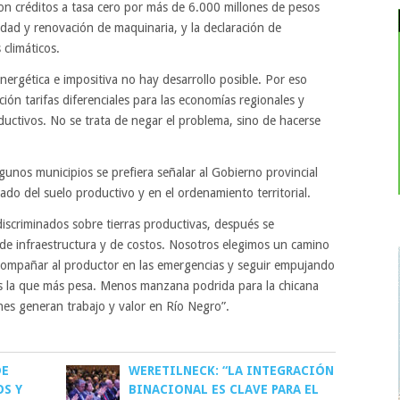
n créditos a tasa cero por más de 6.000 millones de pesos
nidad y renovación de maquinaria, y la declaración de
climáticos.
ergética e impositiva no hay desarrollo posible. Por eso
n tarifas diferenciales para las economías regionales y
ductivos. No se trata de negar el problema, sino de hacerse
unos municipios se prefiera señalar al Gobierno provincial
ado del suelo productivo y en el ordenamiento territorial.
discriminados sobre tierras productivas, después se
de infraestructura y de costos. Nosotros elegimos un camino
 acompañar al productor en las emergencias y seguir empujando
es la que más pesa. Menos manzana podrida para la chicana
nes generan trabajo y valor en Río Negro”.
DE
WERETILNECK: “LA INTEGRACIÓN
S Y
BINACIONAL ES CLAVE PARA EL