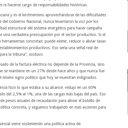
es ni hacerse cargo de responsabilidades históricas.
nzana y es el kirchnerismo aprovechándose de las dificultades
 del Gobierno Nacional, nunca levantaron la voz por los
ultad estructural del sistema energético para hacer campaña
e una verdadera preocupación por el sector productivo. Si el
 herramientas concretas: puede eximir, reducir o aliviar tasas
stablecimientos productivos. Eso sería una señal real de
ara la tribuna”, sostuvo.
do de la factura eléctrica no depende de la Provincia, sino
que se mantiene en un 27% desde hace años y que nunca fue
el mismo signo político que hoy se muestran indignados.
incia hizo lo que estaba a su alcance: redujo en un 60%
olo del 2,5% al 1%, una de las cargas más bajas del país. Eso
de pesos anuales de recaudación para aliviar el bolsillo de
olítica concreta, y seguimos trabajando en más acciones para
incial viene sosteniendo una política activa de