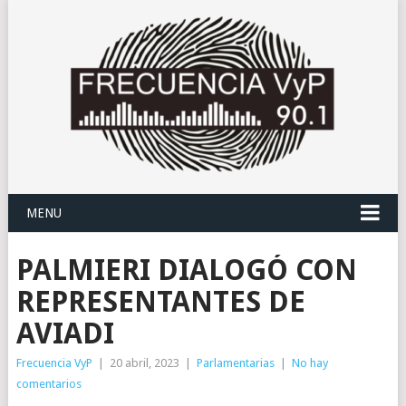
MENU
PALMIERI DIALOGÓ CON
REPRESENTANTES DE
AVIADI
Frecuencia VyP
|
20 abril, 2023
|
Parlamentarias
|
No hay
comentarios