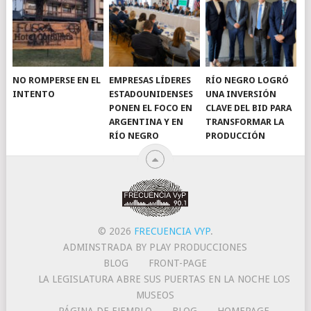
NO ROMPERSE EN EL
EMPRESAS LÍDERES
RÍO NEGRO LOGRÓ
INTENTO
ESTADOUNIDENSES
UNA INVERSIÓN
PONEN EL FOCO EN
CLAVE DEL BID PARA
ARGENTINA Y EN
TRANSFORMAR LA
RÍO NEGRO
PRODUCCIÓN
© 2026
FRECUENCIA VYP
.
ADMINSTRADA BY PLAY PRODUCCIONES
BLOG
FRONT-PAGE
LA LEGISLATURA ABRE SUS PUERTAS EN LA NOCHE LOS
MUSEOS