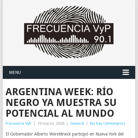
MENU
ARGENTINA WEEK: RÍO
NEGRO YA MUESTRA SU
POTENCIAL AL MUNDO
Frecuencia VyP
|
10 marzo, 2026
|
General
|
No hay comentarios
El Gobernador Alberto Weretilneck participó en Nueva York del