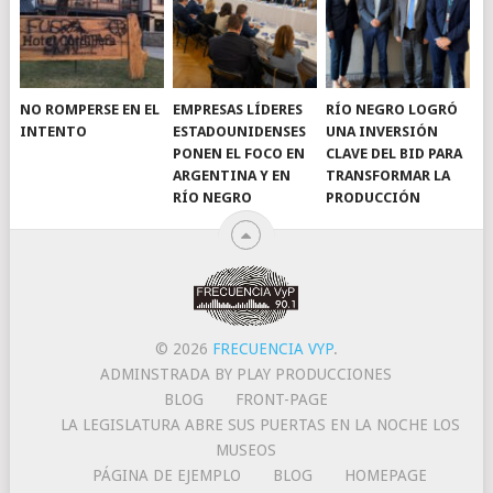
NO ROMPERSE EN EL
EMPRESAS LÍDERES
RÍO NEGRO LOGRÓ
INTENTO
ESTADOUNIDENSES
UNA INVERSIÓN
PONEN EL FOCO EN
CLAVE DEL BID PARA
ARGENTINA Y EN
TRANSFORMAR LA
RÍO NEGRO
PRODUCCIÓN
© 2026
FRECUENCIA VYP
.
ADMINSTRADA BY PLAY PRODUCCIONES
BLOG
FRONT-PAGE
LA LEGISLATURA ABRE SUS PUERTAS EN LA NOCHE LOS
MUSEOS
PÁGINA DE EJEMPLO
BLOG
HOMEPAGE