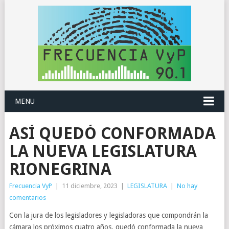
MENU
ASÍ QUEDÓ CONFORMADA
LA NUEVA LEGISLATURA
RIONEGRINA
Frecuencia VyP
|
11 diciembre, 2023
|
LEGISLATURA
|
No hay
comentarios
Con la jura de los legisladores y legisladoras que compondrán la
cámara los próximos cuatro años, quedó conformada la nueva