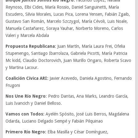
B
loque Juntos Somos Río Negro:
Facundo López, Natalia
Reynoso, Elbi Cides, María Rossio, Daniel Sanguinetti, María
Escudero, Silvia Morales, Lucas Pica, Lorena Yensen, Fabián Zgaib,
Gustavo San Román, Marcelo Szczygol, María Cévoli, Luis Noale,
Manuela Castañarez, Soraya Yauhar, Norberto Moreno, Carlos
Valeri y Marcela Abdala
Propuesta Republicana
: Juan Martín, María Laura Frei, Ofelia
Stupenengo, Santiago Ibarrolaza, Gabriela Picotti, María Patricia
Mc kidd, Claudio Doctorovich, Juan Murillo Ongaro, Roberta Scavo
y Martina Lacour.
Coalición Cívica ARI:
Javier Acevedo, Daniela Agostino, Fernando
Frugoni
Nos Une Río Negro
: Pedro Dantas, Ana Marks, Leandro García,
Luis Ivancich y Daniel Belloso.
Vamos con Todos:
Ayelén Spósito, José Luis Berros, Magdalena
Odarda, Luciano Delgado Sempé y Fabián Pilquinao
Primero Río Negro:
Elba Masilla y César Domínguez,