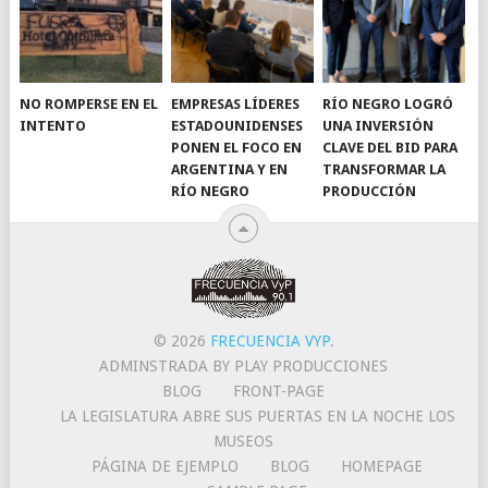
NO ROMPERSE EN EL
EMPRESAS LÍDERES
RÍO NEGRO LOGRÓ
INTENTO
ESTADOUNIDENSES
UNA INVERSIÓN
PONEN EL FOCO EN
CLAVE DEL BID PARA
ARGENTINA Y EN
TRANSFORMAR LA
RÍO NEGRO
PRODUCCIÓN
© 2026
FRECUENCIA VYP
.
ADMINSTRADA BY PLAY PRODUCCIONES
BLOG
FRONT-PAGE
LA LEGISLATURA ABRE SUS PUERTAS EN LA NOCHE LOS
MUSEOS
PÁGINA DE EJEMPLO
BLOG
HOMEPAGE