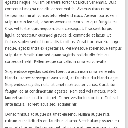
egestas neque. Nullam pharetra tortor ut luctus venenatis. Duis
consequat magna nec elit laoreet mattis. Vivamus risus nunc,
tempor non mi at, consectetur eleifend risus. Aenean purus sem,
vulputate in leo vel, lobortis venenatis metus. In quis fringilla mi.
Cras vel tortor quis neque rutrum consequat. Praesent turpis
ligula, consectetur euismod gravida id, commodo at lacus. Ut
finibus sapien sed nisi convallis faucibus. Curabitur pharetra augue
neque, eget blandit ex egestas at. Pellentesque scelerisque tempus
vulputate. Vestibulum sed quam sagittis, sollicitudin felis eu,
consequat velit. Pellentesque convallis in urna eu convallis.
Suspendisse egestas sodales libero, a accumsan urna venenatis
blandit. Donec consequat varius nisl, at faucibus dui blandit eget.
Suspendisse sagittis nulla sit amet nibh auctor varius. Curabitur
feugiat leo at condimentum egestas. Nam sed velit metus. Morbi
laoreet sodales erat id aliquet. Donec vestibulum orci ex. Duis vel
ante iaculis, laoreet lacus sed, sodales nisi.
Donec finibus ac augue sit amet eleifend. Nullam augue nisi,
rutrum eu sollicitudin et, faucibus id urna. Vestibulum posuere eu
enim et ultricies. Sed consequat vehicula erat, nec euismod ligula