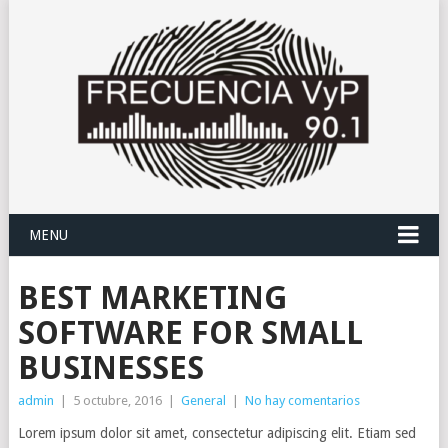
MENU
BEST MARKETING
SOFTWARE FOR SMALL
BUSINESSES
admin
|
5 octubre, 2016
|
General
|
No hay comentarios
Lorem ipsum dolor sit amet, consectetur adipiscing elit. Etiam sed