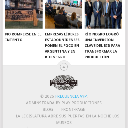
NO ROMPERSE EN EL
EMPRESAS LÍDERES
RÍO NEGRO LOGRÓ
INTENTO
ESTADOUNIDENSES
UNA INVERSIÓN
PONEN EL FOCO EN
CLAVE DEL BID PARA
ARGENTINA Y EN
TRANSFORMAR LA
RÍO NEGRO
PRODUCCIÓN
© 2026
FRECUENCIA VYP
.
ADMINSTRADA BY PLAY PRODUCCIONES
BLOG
FRONT-PAGE
LA LEGISLATURA ABRE SUS PUERTAS EN LA NOCHE LOS
MUSEOS