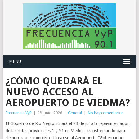
MENU
¿CÓMO QUEDARÁ EL
NUEVO ACCESO AL
AEROPUERTO DE VIEDMA?
Frecuencia VyP
|
18 junio, 2026
|
General
|
No hay comentarios
El Gobierno de Río Negro licitará el 23 de julio la repavimentación
de las rutas provinciales 1 y 51 en Viedma, transformando para
siempre y por completo el ingreso al Aeropuerto “Gobernador